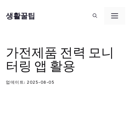
컨
텐
생활꿀팁
메
츠
뉴
로
건
가전제품 전력 모니
너
터링 앱 활용
뛰
기
업데이트: 2025-08-05