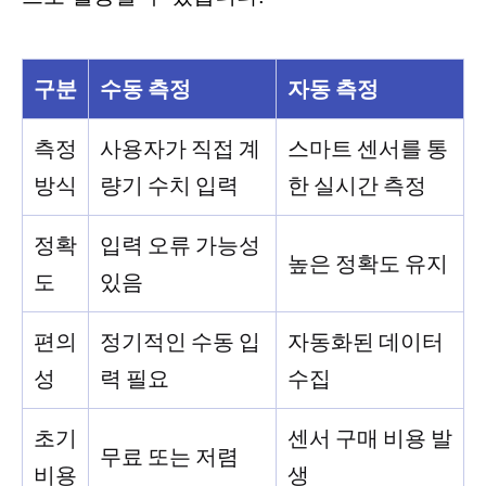
구분
수동 측정
자동 측정
측정
사용자가 직접 계
스마트 센서를 통
방식
량기 수치 입력
한 실시간 측정
정확
입력 오류 가능성
높은 정확도 유지
도
있음
편의
정기적인 수동 입
자동화된 데이터
성
력 필요
수집
초기
센서 구매 비용 발
무료 또는 저렴
비용
생