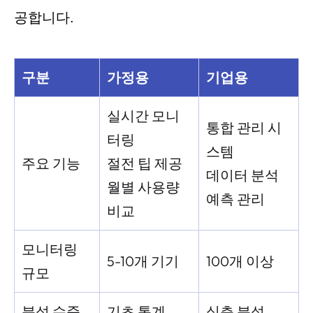
공합니다.
구분
가정용
기업용
실시간 모니
통합 관리 시
터링
스템
주요 기능
절전 팁 제공
데이터 분석
월별 사용량
예측 관리
비교
모니터링
5-10개 기기
100개 이상
규모
분석 수준
기초 통계
심층 분석