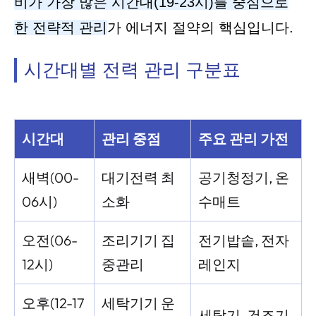
비가 가장 많은 시간대(19-23시)를 중심으로
한 전략적 관리
가 에너지 절약의 핵심입니다.
시간대별 전력 관리 구분표
시간대
관리 중점
주요 관리 가전
새벽(00-
대기전력 최
공기청정기, 온
06시)
소화
수매트
오전(06-
조리기기 집
전기밥솥, 전자
12시)
중관리
레인지
오후(12-17
세탁기기 운
세탁기, 건조기