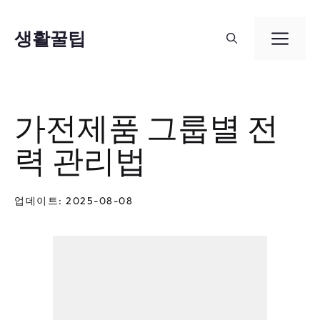
컨
텐
생활꿀팁
메
츠
뉴
로
건
가전제품 그룹별 전
너
력 관리법
뛰
기
업데이트: 2025-08-08