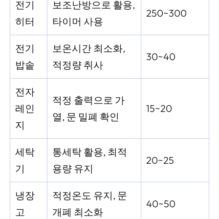
전기
보조난방으로 활용,
250~300
히터
타이머 사용
전기
보온시간 최소화,
30~40
밥솥
적정량 취사
전자
적정 출력으로 가
레인
15~20
열, 문 밀폐 확인
지
세탁
통세탁 활용, 최적
20~25
기
용량 유지
냉장
적정온도 유지, 문
40~50
고
개폐 최소화