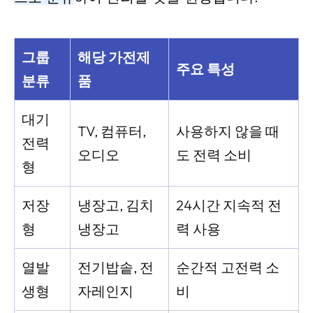
그룹
해당 가전제
주요 특성
분류
품
대기
TV, 컴퓨터,
사용하지 않을 때
전력
오디오
도 전력 소비
형
저장
냉장고, 김치
24시간 지속적 전
형
냉장고
력 사용
열발
전기밥솥, 전
순간적 고전력 소
생형
자레인지
비