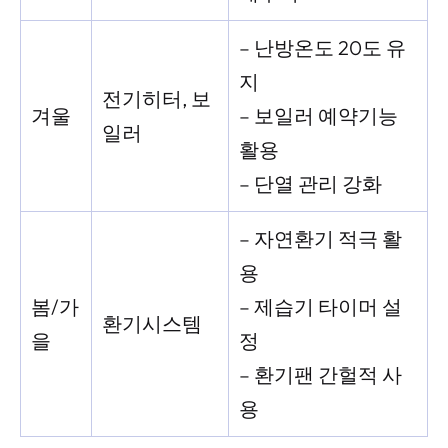
– 난방온도 20도 유
지
전기히터, 보
겨울
– 보일러 예약기능
일러
활용
– 단열 관리 강화
– 자연환기 적극 활
용
봄/가
– 제습기 타이머 설
환기시스템
을
정
– 환기팬 간헐적 사
용